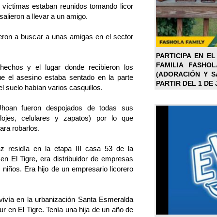
víctimas estaban reunidos tomando licor
salieron a llevar a un amigo.
ron a buscar a unas amigas en el sector
PARTICIPA EN EL
FAMILIA FASHO
echos y el lugar donde recibieron los
(ADORACIÓN Y SA
ue el asesino estaba sentado en la parte
PARTIR DEL 1 DE 
el suelo habían varios casquillos.
Jhoan fueron despojados de todas sus
elojes, celulares y zapatos) por lo que
ra robarlos.
z residía en la etapa III casa 53 de la
en El Tigre, era distribuidor de empresas
 niños. Era hijo de un empresario licorero
vivía en la urbanización Santa Esmeralda
ur en El Tigre. Tenía una hija de un año de