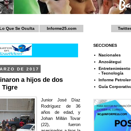
Lo Que Se Oculta
Informe25.com
Twitte
SECCIONES
Nacionales
Anzoátegui
Entretenimiento 
ARZO DE 2017
- Tecnología
inaron a hijos de dos
Informe Petroler
 Tigre
Guía Corporativ
Junior José Díaz
Rodríguez de 36
años de edad, y
Johan Millán Tovar
(22), fueron
asesinados a tiros la