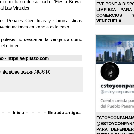
cio nocturno de su padre “Fiesta Brava”
EVE PONE A DISP
al Las Virtudes.
LIMPIEZA PARA
COMERCIOS 
es Penales Científicas y Criminalísticas
VENEZUELA
s averiguaciones en torno a este caso.
ipótesis no descartan la venganza cómo
del crimen.
 - https://elpitazo.com
el
domingo, marzo 19, 2017
Inicio
Entrada antigua
ESTOYC
@ESTOYCONPAN
PARA DEFENDER