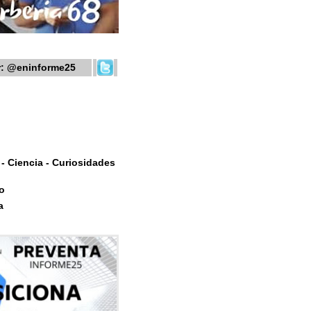
r:
@eninforme25
- Ciencia - Curiosidades
o
a