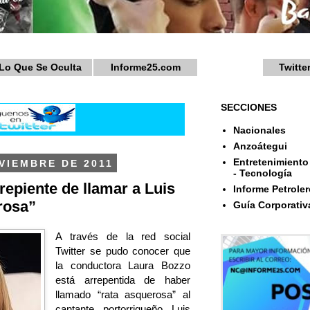
Lo Que Se Oculta
Informe25.com
Twitte
SECCIONES
Nacionales
Anzoátegui
Entretenimiento 
VIEMBRE DE 2011
- Tecnología
repiente de llamar a Luis
Informe Petroler
rosa”
Guía Corporativ
A través de la red social
Twitter se pudo conocer que
la conductora Laura Bozzo
está arrepentida de haber
llamado “rata asquerosa” al
cantante portorriqueño Luis