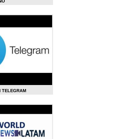
ÑO
N TELEGRAM