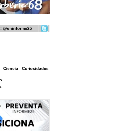
r:
@eninforme25
- Ciencia - Curiosidades
o
a