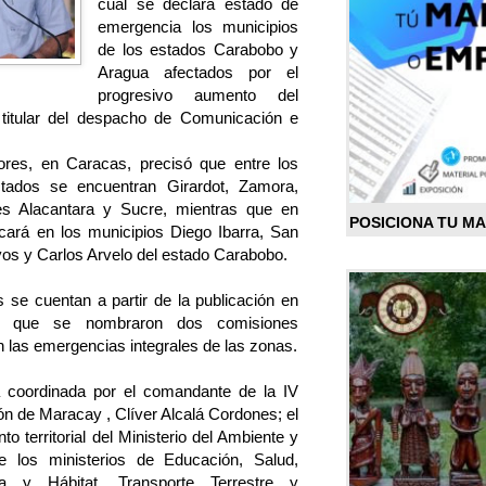
cual se declara estado de
emergencia los municipios
de los estados Carabobo y
Aragua afectados por el
progresivo aumento del
 titular del despacho de Comunicación e
ores, en Caracas, precisó que entre los
tados se encuentran Girardot, Zamora,
res Alacantara y Sucre, mientras que en
POSICIONA TU M
cará en los municipios Diego Ibarra, San
os y Carlos Arvelo del estado Carabobo.
s se cuentan a partir de la publicación en
gó que se nombraron dos comisiones
n las emergencias integrales de las zonas.
á coordinada por el comandante de la IV
ón de Maracay , Clíver Alcalá Cordones; el
o territorial del Ministerio del Ambiente y
de los ministerios de Educación, Salud,
da y Hábitat, Transporte Terrestre y