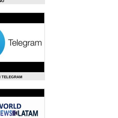
ÑO
N TELEGRAM