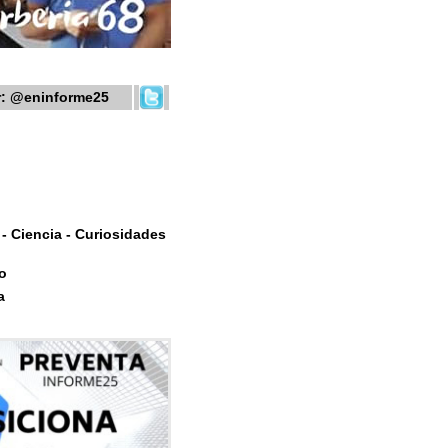
r:
@eninforme25
- Ciencia - Curiosidades
o
a