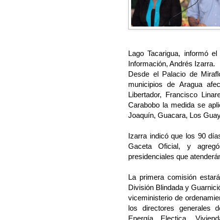
Lago Tacarigua, informó el
Información, Andrés Izarra.
Desde el Palacio de Mirafl
municipios de Aragua afec
Libertador, Francisco Lina
Carabobo la medida se apli
Joaquín, Guacara, Los Guay
Izarra indicó que los 90 día
Gaceta Oficial, y agre
presidenciales que atenderá
La primera comisión estar
División Blindada y Guarnici
viceministerio de ordenamient
los directores generales 
Energía Electica, Vivien