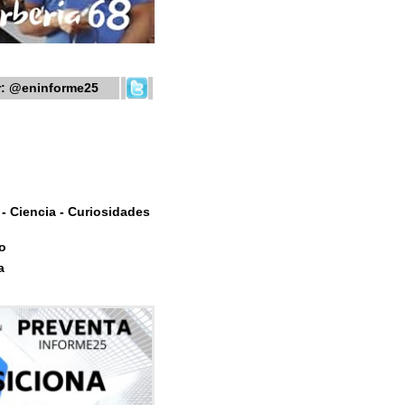
r:
@eninforme25
- Ciencia - Curiosidades
o
a