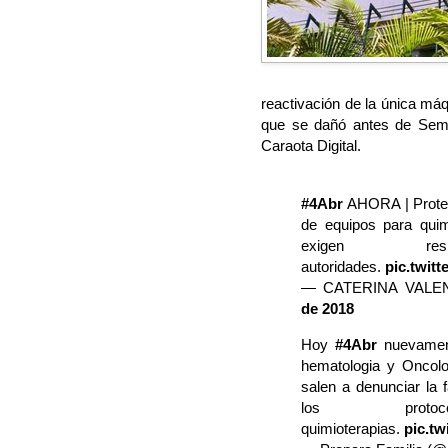
reactivación de la única máq
que se dañó antes de Sema
Caraota Digital.
#4Abr
AHORA | Protest
de equipos para quim
exigen r
autoridades.
pic.twit
— CATERINA VALE
de 2018
Hoy
#4Abr
nuevament
hematologia y Oncolo
salen a denunciar la 
los prot
quimioterapias.
pic.t