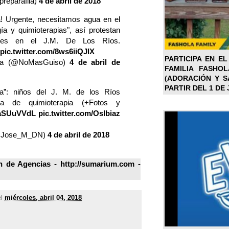
reparaflia)
4 de abril de 2018
a! Urgente, necesitamos agua en el
ía y quimioterapias", así protestan
iares en el J.M. De Los Ríos.
pic.twitter.com/8ws6iiQJlX
PARTICIPA EN EL
zla (@NoMasGuiso)
4 de abril de
FAMILIA FASHO
(ADORACIÓN Y SA
PARTIR DEL 1 DE 
a”: niños del J. M. de los Ríos
lta de quimioterapia (+Fotos y
saaSUuVVdL
pic.twitter.com/Oslbiaz
(@Jose_M_DN)
4 de abril de 2018
 de Agencias - http://sumarium.com -
el
miércoles, abril 04, 2018