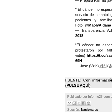
— Prepara Familia (@p
"¡El cáncer no esper
servicio de hematolog
pacientes y famil
Foto:
@MaolyAldana
— Transparencia V
2018
“El cáncer no esper
protestaron por fa
video)
https://t.co/
69N
— Jose (Vzla)🇻🇪 
FUENTE: Con información
(
PULSE AQUÍ
)
Publicado por
Informe25.com
Sección:
Nacionales