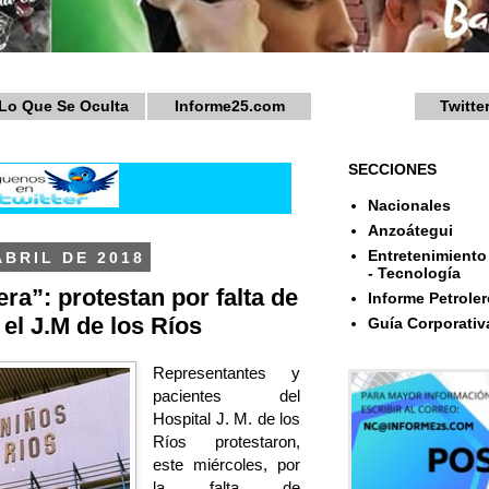
Lo Que Se Oculta
Informe25.com
Twitte
SECCIONES
Nacionales
Anzoátegui
Entretenimiento 
ABRIL DE 2018
- Tecnología
ra”: protestan por falta de
Informe Petroler
el J.M de los Ríos
Guía Corporativ
Representantes y
pacientes del
Hospital J. M. de los
Ríos protestaron,
este miércoles, por
la falta de