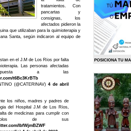
tratamientos. Con
pancartas y
consignas, los
afectados pidieron la
uina que utilizaban para la quimioterapia y
na Santa, según indicaron al equipo de
an en el J.M de Los Ríos por falta
POSICIONA TU M
ioterapia. Las personas afectadas
espuesta a las
ter.com/t6Bc3KrBTb
NTINO (@CATERINAV)
4 de abril
e los niños, madres y padres de
gia del Hospital J.M de Los Ríos,
falta de medicinas para cumplir con
ocolos de sus
witter.com/IbfWjmBZWF