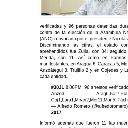
verificadas y 96 personas detenidas dura
contra de la elección de la Asamblea Na
(ANC) convocada por el presidente Nicolá
Discriminando las cifras, el estado 
aprehendidos fue Zulia, con 34; seguido 
Mérida, con 11. Así como en Barinas 
manifestantes, en Aragua 6, Caracas 5, M
Anzoátegui 3, Trujillo 2 y en Cojedes y 
cada entidad..
#30JL
8:00PM: 96 arrestos verificado
Anzo3, Arag6,Bar7,Bol1,C
Coj1,Lara1,Miran2,Mér11,Mon5, Táchi
— Alfredo Romero (@alfredoromero
2017
Informó además que fueron 11 las muert